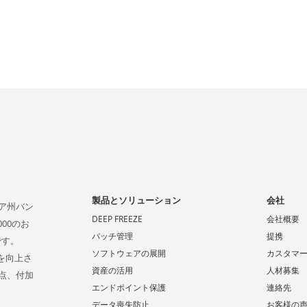
製品とソリューション
会社
ビア州バン
DEEP FREEZE
会社概要
00のお
パッチ管理
提携
です。
ソフトウェアの展開
カスタマ
係を向上さ
資産の活用
人材募集
点、付加
エンドポイント保護
連絡先
データ喪失防止
お客様の