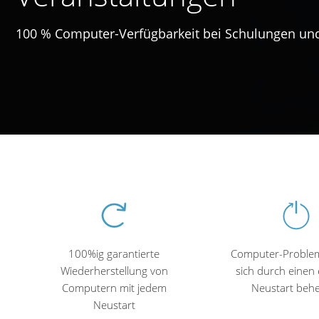
100 % Computer-Verfügbarkeit bei Schulungen un
100%ig garantierte
Computer-Problem
Wiederherstellung von
sich durch einen 
Computern mit jedem
Neustart beh
Neustart