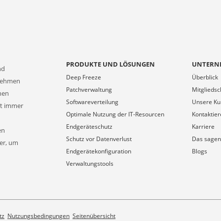
PRODUKTE UND LÖSUNGEN
UNTERN
nd
Deep Freeze
Überblick
rnehmen
Patchverwaltung
Mitgliedsc
onen
Softwareverteilung
Unsere K
at immer
Optimale Nutzung der IT-Resourcen
Kontaktier
Endgeräteschutz
Karriere
en
Schutz vor Datenverlust
Das sagen
ner, um
Endgerätekonfiguration
Blogs
Verwaltungstools
tz
Nutzungsbedingungen
Seitenübersicht