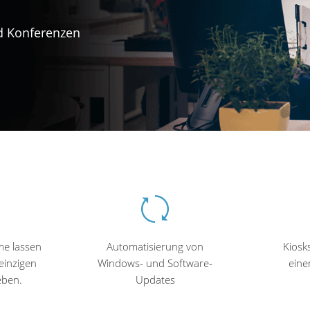
d Konferenzen
e lassen
Automatisierung von
Kiosks
einzigen
Windows- und Software-
eine
eben.
Updates