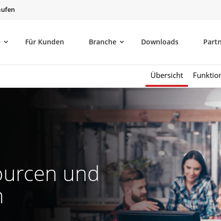
aufen
e
Für Kunden
Branche
Downloads
Part
Übersicht
Funktio
sourcen und
n