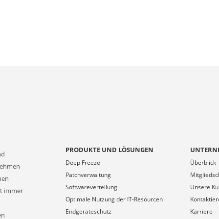
PRODUKTE UND LÖSUNGEN
UNTERN
nd
Deep Freeze
Überblick
rnehmen
Patchverwaltung
Mitgliedsc
onen
Softwareverteilung
Unsere K
at immer
Optimale Nutzung der IT-Resourcen
Kontaktier
Endgeräteschutz
Karriere
en