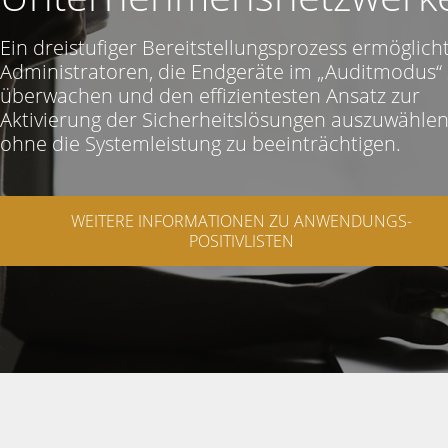
Ein dreistufiger Bereitstellungsprozess ermöglich
Administratoren, die Endgeräte im „Auditmodus“
überwachen und den effizientesten Ansatz zur
Aktivierung der Sicherheitslösungen auszuwählen
ohne die Systemleistung zu beeinträchtigen.
WEITERE INFORMATIONEN ZU ANWENDUNGS-
POSITIVLISTEN