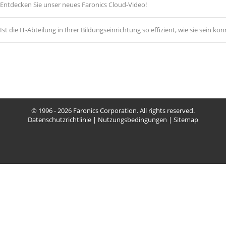
Entdecken Sie unser neues Faronics Cloud-Video!
Ist die IT-Abteilung in Ihrer Bildungseinrichtung so effizient, wie sie sein kö
© 1996 - 2026 Faronics Corporation. All rights reserved.
Datenschutzrichtlinie
|
Nutzungsbedingungen
|
Sitemap