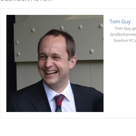
Tom Guy
Tom Guy geh
Großbritannien
Everton FC a