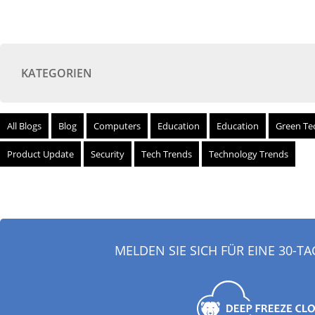
KATEGORIEN
All Blogs
Blog
Computers
Education
Education
Green Te
Product Update
Security
Tech Trends
Technology Trends
MELDEN SIE SICH FÜR EINE 30-T