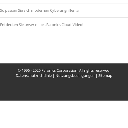
So passen Sie sich modernen Cyberangriffen an
Entdecken Sie unser neues Faronics Cloud-Video!
© 1996 - 2026 Faronics Corporation. All rights reserved.
Datenschutzrichtlinie
|
Nutzungsbedingungen
|
Sitemap