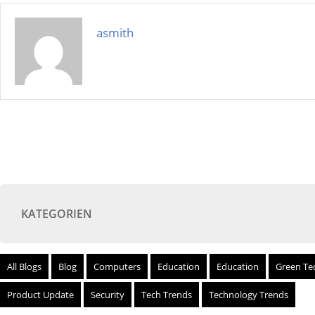
asmith
KATEGORIEN
All Blogs
Blog
Computers
Education
Education
Green Te
Product Update
Security
Tech Trends
Technology Trends