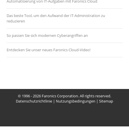
Automatisierung von IT-Aufgaben mit Faronics Cloud
Das beste Tool, um den Aufwand der IT-Administration zu
reduzieren
So passen Sie sich modernen Cyberangriffen an
Entdecken Sie unser neues Faronics Cloud-Video!
© 1996 - 2026 Faronics Corporation. All rights reserved.
Datenschutzrichtlinie
|
Nutzungsbedingungen
|
Sitemap