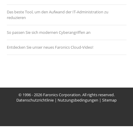
Das beste Tool, um den Aufwand der IT-Administration zu
reduzieren
So passen Sie sich modernen Cyberangriffen an
Entdecken Sie unser neues Faronics Cloud-Video!
© 1996 - 2026 Faronics Corporation. All rights reserved.
Datenschutzrichtlinie
|
Nutzungsbedingungen
|
Sitemap