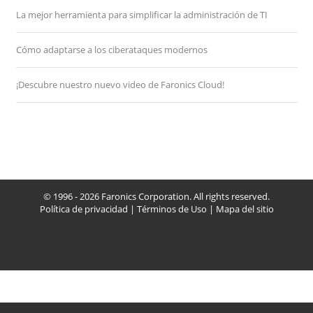
La mejor herramienta para simplificar la administración de TI
Cómo adaptarse a los ciberataques modernos
¡Descubre nuestro nuevo video de Faronics Cloud!
© 1996 - 2026 Faronics Corporation. All rights reserved.
Política de privacidad
|
Términos de Uso
|
Mapa del sitio