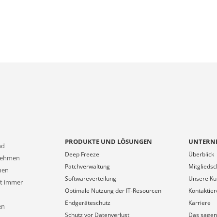
PRODUKTE UND LÖSUNGEN
UNTERN
nd
Deep Freeze
Überblick
rnehmen
Patchverwaltung
Mitgliedsc
onen
Softwareverteilung
Unsere K
at immer
Optimale Nutzung der IT-Resourcen
Kontaktier
Endgeräteschutz
Karriere
en
Schutz vor Datenverlust
Das sagen