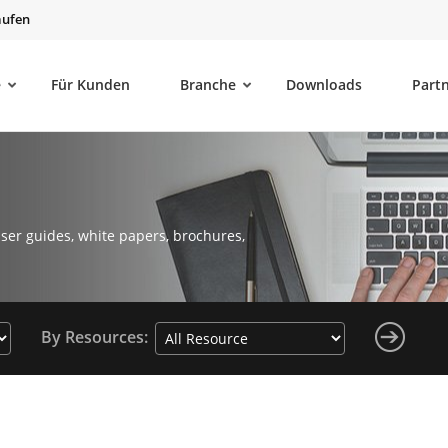
aufen
e
Für Kunden
Branche
Downloads
Part
ser guides, white papers, brochures,
By Resources: