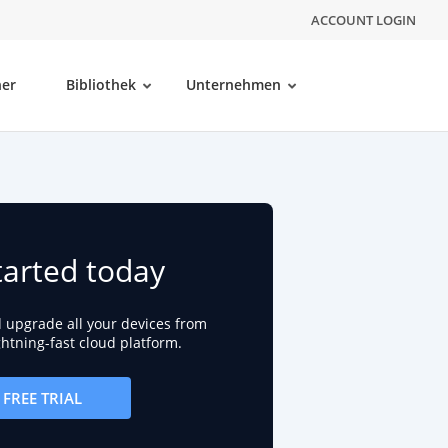
ACCOUNT LOGIN
ner
Bibliothek
Unternehmen
tarted today
d upgrade all your devices from
ightning-fast cloud platform.
FREE TRIAL