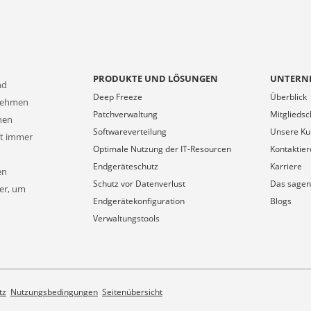
PRODUKTE UND LÖSUNGEN
UNTERN
nd
Deep Freeze
Überblick
rnehmen
Patchverwaltung
Mitgliedsc
onen
Softwareverteilung
Unsere K
at immer
Optimale Nutzung der IT-Resourcen
Kontaktier
Endgeräteschutz
Karriere
en
Schutz vor Datenverlust
Das sagen
ner, um
Endgerätekonfiguration
Blogs
Verwaltungstools
tz
Nutzungsbedingungen
Seitenübersicht