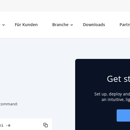
e
Für Kunden
Branche
Downloads
Part
Get s
Set up, deploy an
an intuitive, l
ng command:
xi -e