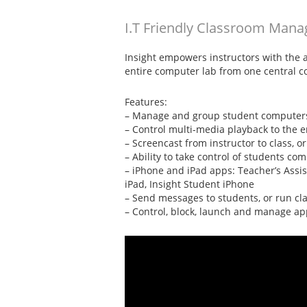
I.T Friendly Classroom Mana
Insight empowers instructors with the a
entire computer lab from one central co
Features:
– Manage and group student computers,
– Control multi-media playback to the e
– Screencast from instructor to class, o
– Ability to take control of students c
– iPhone and iPad apps: Teacher’s Assis
iPad, Insight Student iPhone
– Send messages to students, or run cla
– Control, block, launch and manage ap