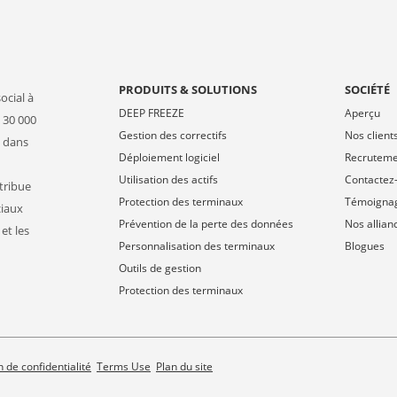
PRODUITS & SOLUTIONS
SOCIÉTÉ
ocial à
DEEP FREEZE
Aperçu
 30 000
Gestion des correctifs
Nos client
s dans
Déploiement logiciel
Recrutem
Utilisation des actifs
Contactez
stribue
Protection des terminaux
Témoigna
ciaux
Prévention de la perte des données
Nos allian
et les
Personnalisation des terminaux
Blogues
Outils de gestion
Protection des terminaux
 de confidentialité
Terms Use
Plan du site