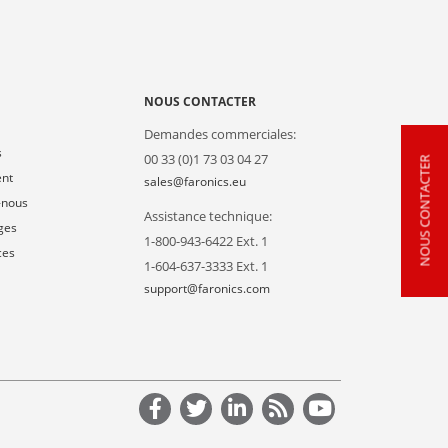
NOUS CONTACTER
Demandes commerciales:
s
00 33 (0)1 73 03 04 27
NOUS CONTACTER
ent
sales@faronics.eu
-nous
Assistance technique:
ges
1-800-943-6422 Ext. 1
ces
1-604-637-3333 Ext. 1
support@faronics.com