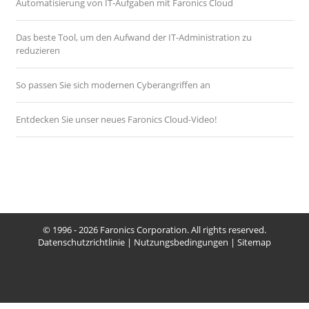
Automatisierung von IT-Aufgaben mit Faronics Cloud
Das beste Tool, um den Aufwand der IT-Administration zu
reduzieren
So passen Sie sich modernen Cyberangriffen an
Entdecken Sie unser neues Faronics Cloud-Video!
© 1996 - 2026 Faronics Corporation. All rights reserved.
Datenschutzrichtlinie
|
Nutzungsbedingungen
|
Sitemap