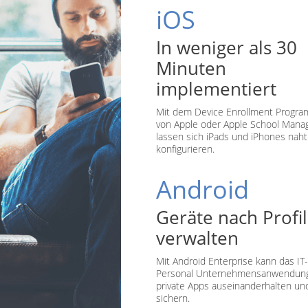
iOS
In weniger als 30
Minuten
implementiert
Mit dem Device Enrollment Progra
von Apple oder Apple School Mana
lassen sich iPads und iPhones naht
konfigurieren.
Android
Geräte nach Profil
verwalten
Mit Android Enterprise kann das IT-
Personal Unternehmensanwendun
private Apps auseinanderhalten un
sichern.