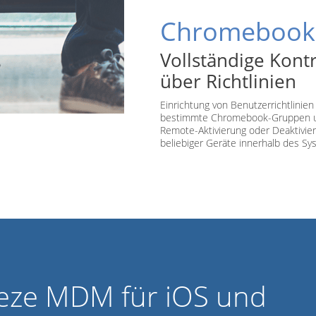
Chromebook
Vollständige Kontr
über Richtlinien
Einrichtung von Benutzerrichtlinien 
bestimmte Chromebook-Gruppen 
Remote-Aktivierung oder Deaktivie
beliebiger Geräte innerhalb des Sy
eeze MDM für iOS und