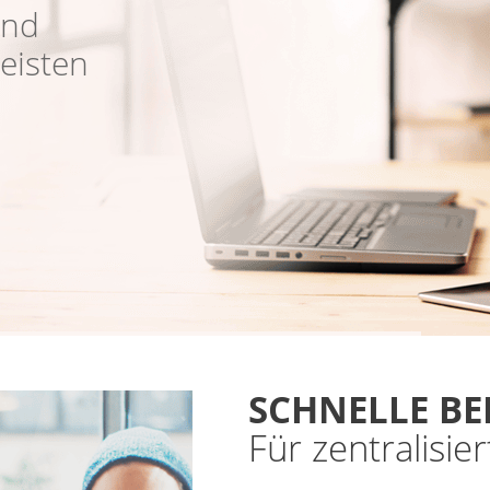
und
eisten
SCHNELLE BE
Für zentralisie