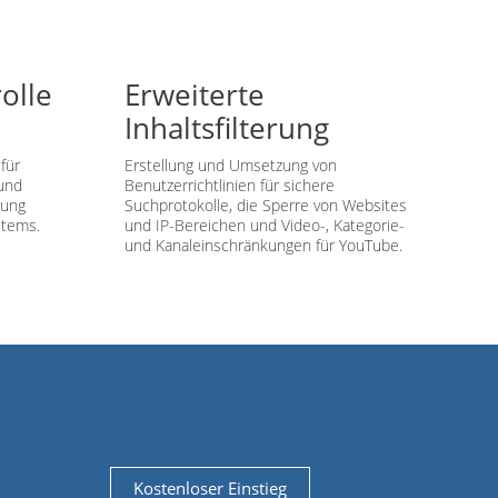
olle
Erweiterte
Inhaltsfilterung
für
Erstellung und Umsetzung von
und
Benutzerrichtlinien für sichere
rung
Suchprotokolle, die Sperre von Websites
stems.
und IP-Bereichen und Video-, Kategorie-
und Kanaleinschränkungen für YouTube.
Kostenloser Einstieg