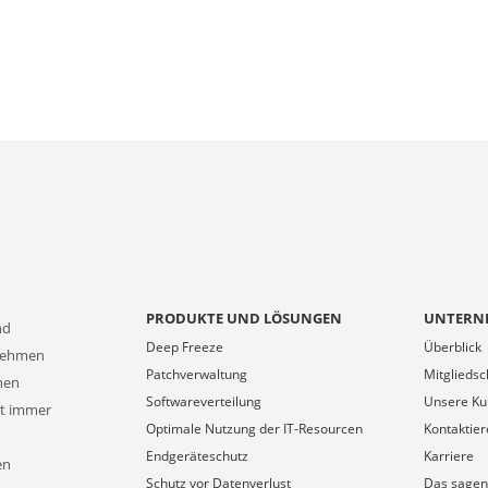
PRODUKTE UND LÖSUNGEN
UNTERN
nd
Deep Freeze
Überblick
rnehmen
Patchverwaltung
Mitgliedsc
onen
Softwareverteilung
Unsere K
at immer
Optimale Nutzung der IT-Resourcen
Kontaktier
Endgeräteschutz
Karriere
en
Schutz vor Datenverlust
Das sagen