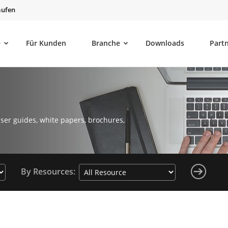
aufen
e
Für Kunden
Branche
Downloads
Part
ser guides, white papers, brochures,
By Resources: