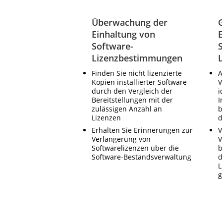
Überwachung der
Einhaltung von
Software-
Lizenzbestimmungen
Finden Sie nicht lizenzierte
A
Kopien installierter Software
V
durch den Vergleich der
i
Bereitstellungen mit der
I
zulässigen Anzahl an
b
Lizenzen
d
Erhalten Sie Erinnerungen zur
V
Verlängerung von
V
Softwarelizenzen über die
b
Software-Bestandsverwaltung
d
L
g