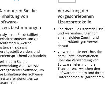
Garantieren Sie die
Verwaltung der
Einhaltung von
vorgeschriebenen
Software-
Lizenzprotokolle
Lizenzbestimmungen
Speichern Sie Lizenzschlüssel
und -vereinbarungen für
nalysieren Sie detaillierte
einen leichten Zugriff und
erhaltensmuster, um zu
einen zukünftigen Verweis
dentifizieren, welche
darauf
nstanzen exzessiv
ereitgestellt werden, und
Verwenden Sie Berichte, die
ementsprechend zu handeln
detaillierte Informationen
über die Verwendung von
erhindern Sie die
Software liefern, um die
erwendung von exzessiv
Transparenz zwischen den
ereitgestellter Software, um
Softwareanbietern und Ihrem
ie Einhaltung der Software-
Unternehmen zu garantieren.
izenzvereinbarungen zu
arantieren