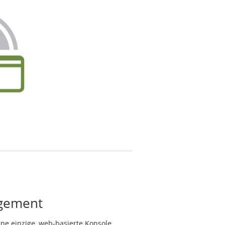
agement
ine einzige, web-basierte Konsole