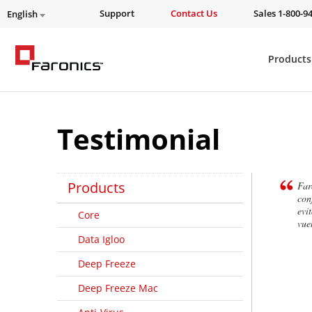
Support
Contact Us
Sales 1-800-9
English
Products
Testimonial
Products
Far
con
evi
Core
vue
Data Igloo
Deep Freeze
Deep Freeze Mac