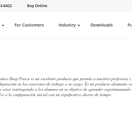
43-6422
Buy Online
For Customers
Industry
Downloads
P
onics Deep Freeze es un excelente producto que permite a nuestros profesores y 
figuración en las estaciones de trabajo a su cargo. Es un producto altamente va
ta estar restringiendo a los alumnos en su objetivo de aprender experimentando.
lve a la configuración inicial con un significativo ahorro de tiempo.