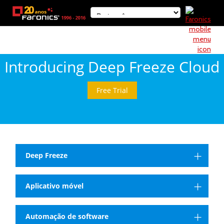
Introducing Deep Freeze Cloud
Free Trial
Deep Freeze
Aplicativo móvel
Automação de software