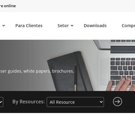
e online
s
Para Clientes
Setor
Downloads
Comp
ser guides, white papers, brochures,
By Resources: