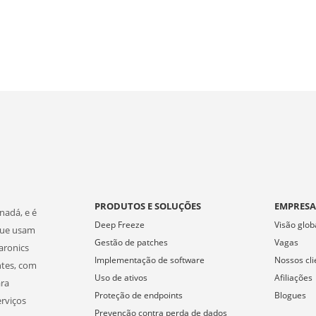
PRODUTOS E SOLUÇÕES
EMPRES
nadá, e é
Deep Freeze
Visão glob
que usam
Gestão de patches
Vagas
aronics
Implementação de software
Nossos cli
ntes, com
Uso de ativos
Afiliações
ara
Proteção de endpoints
Blogues
erviços
Prevenção contra perda de dados