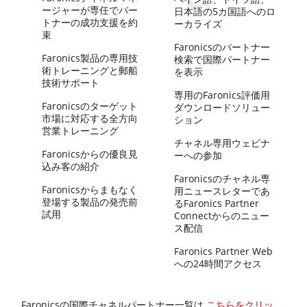
ージャーが専任でパー
日本語の5カ国語へのロ
トナーの成功支援を約
ーカライズ
束
Faronicsのパートナー
Faronics製品の専用技
検索で国際パートナー
術トレーニングと郵船
を表示
技術サポート
専用のFaronics評価用
Faronicsのターゲット
ダウンロードソリュー
市場に対応する全方向
ション
営業トレーニング
チャネル専用ウェビナ
Faronicsからの優良見
ーへの参加
込み客の紹介
Faronicsのチャネル専
Faronicsからまもなく
用ニュースレターであ
登場する製品の発売前
るFaronics Partner
試用
Connectからのニュー
ス配信
Faronics Partner Web
への24時間アクセス
Faronicsの国際チャネルパートナー一覧は
こちらをクリッ