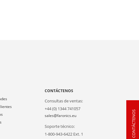
A
CONTÁCTENOS
ades
Consultas de ventas:
lientes
+44 (0) 1344 741057
CONTÁCTENOS
os
sales@faronics.eu
s
Soporte técnico:
1-800-943-6422 Ext. 1