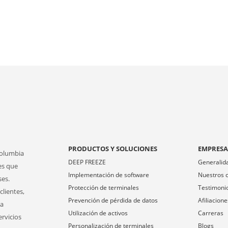
PRODUCTOS Y SOLUCIONES
EMPRES
Columbia
DEEP FREEZE
Generalid
es que
Implementación de software
Nuestros c
ses.
Protección de terminales
Testimoni
clientes,
Prevención de pérdida de datos
Afiliacione
ra
Utilización de activos
Carreras
ervicios
Personalización de terminales
Blogs