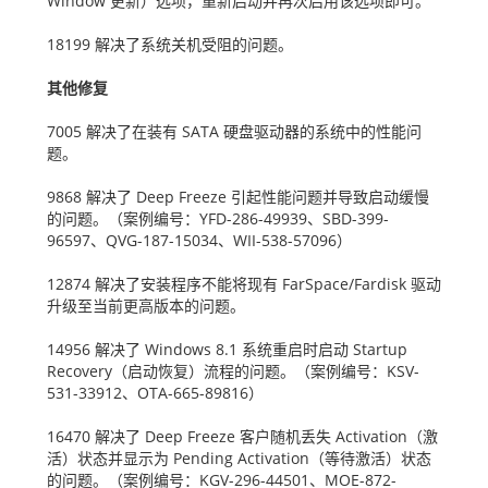
Window
更新）选项，重新启动并再次启用该选项即可。
18199
解决了系统关机受阻的问题。
其他修复
7005
解决了在装有
SATA
硬盘驱动器的系统中的性能问
题。
9868
解决了
Deep Freeze
引起性能问题并导致启动缓慢
的问题。（案例编号：
YFD-286-49939
、
SBD-399-
96597
、
QVG-187-15034
、
WII-538-57096
）
12874
解决了安装程序不能将现有
FarSpace/Fardisk
驱动
升级至当前更高版本的问题。
14956
解决了
Windows 8.1
系统重启时启动
Startup
Recovery
（启动恢复）流程的问题。（案例编号：
KSV-
531-33912
、
OTA-665-89816
）
16470
解决了
Deep Freeze
客户随机丢失
Activation
（激
活）状态并显示为
Pending Activation
（等待激活）状态
的问题。（案例编号：
KGV-296-44501
、
MOE-872-