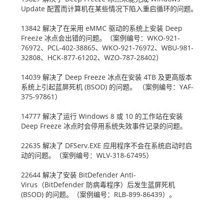
Update
配置而计算机在某些情况下陷入重启循环的问题。
13842
解决了在采用
eMMC
驱动的系统上安装
Deep
Freeze
冰点会出错的问题。（案例编号：
WKO-921-
76972
、
PCL-402-38865
、
WKO-921-76972
、
WBU-981-
32808
、
HCK-877-61202
、
WZO-787-28402
）
14039
解决了
Deep Freeze
冰点在安装
4TB
及更高版本
系统上引起蓝屏死机
(BSOD)
的问题。
（案例编号：
YAF-
375-97861
）
14777
解决了运行
Windows 8
或
10
的工作站在安装
Deep Freeze
冰点时会停用系统失效事件记录的问题。
22635
解决了
DFServ.EXE
应用程序不会在系统启动时启
动的问题。（案例编号：
WLV-318-67495
）
22644
解决了安装
BitDefender Anti-
Virus
（
BitDefender
防病毒程序）后发生蓝屏死机
(BSOD)
的问题。（案例编号：
RLB-899-86439
）。