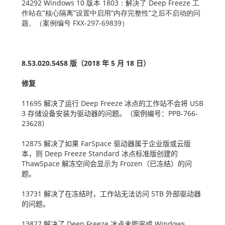
24292 Windows 10 版本 1803：解决了 Deep Freeze 工
作站在”核心隔离”设置中启用”内存完整性”之后不启动的问
题。（案例编号 FXX-297-69839）
8.53.020.5458
版（
2018
年
5
月
18
日）
修复
11695
解决了运行
Deep Freeze
冰点的工作站不会将
USB
3
存储设备安装为驱动器的问题。（案例编号：
PPB-766-
23628
）
12875
解决了如果
FarSpace
驱动器属于企业版或云版
本，则
Deep Freeze Standard
冰点标准版创建的
ThawSpace
解冻空间会显示为
Frozen
（已冻结）的问
题。
13731
解决了在冻结时，工作站无法访问
5TB
外部驱动器
的问题。
13827
解决了
Deep Freeze
冰点未能完成
Windows