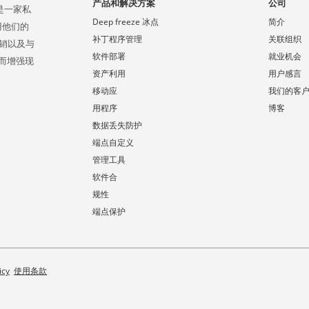
产品和解决方案
公司
，是一家私
Deep freeze 冰点
简介
使用他们的
补丁程序管理
关联组织
直销以及与
软件部署
就业机会
而增强现
资产利用
用户感言
移动应
我们的客
用程序
博客
数据丢失防护
端点自定义
管理工具
软件合
规性
端点保护
icy
使用条款