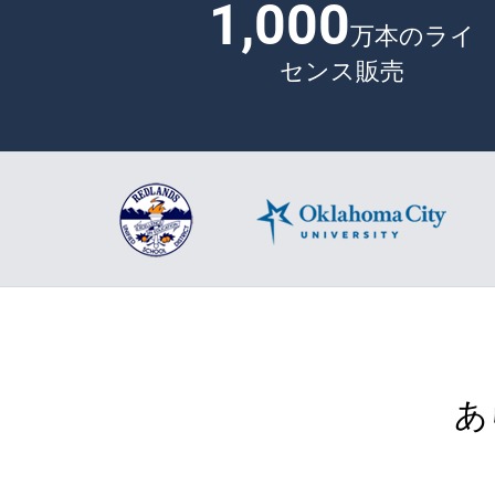
1,000
万本のライ
センス販売
あ