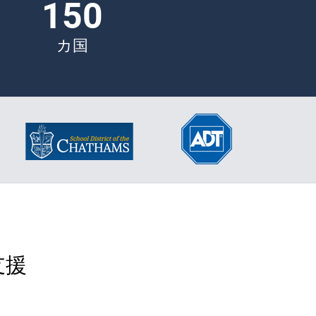
150
カ国
支援