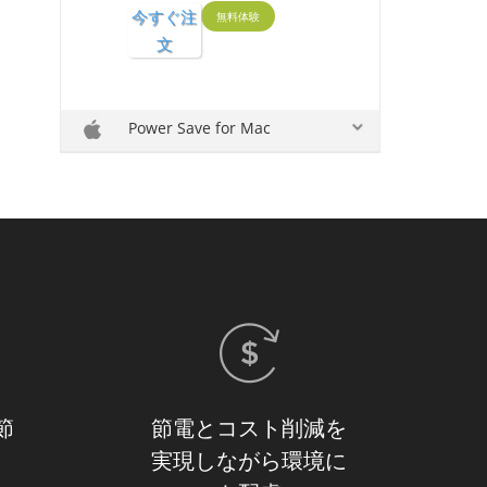
今すぐ注
無料体験
文
Power Save for Mac
節
節電とコスト削減を
実現しながら環境に