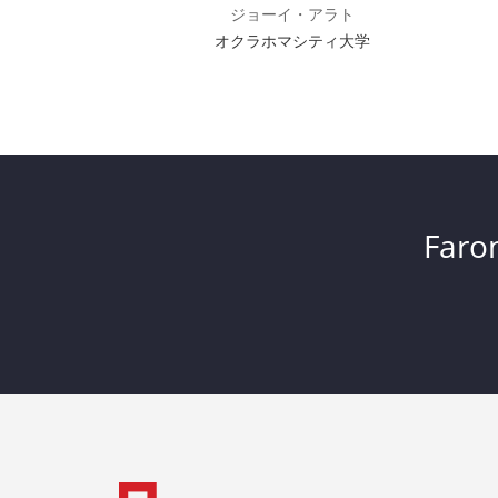
ジョーイ・アラト
オクラホマシティ大学
Far