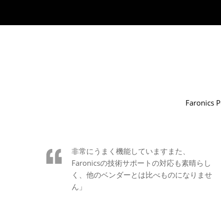
Faron
非常にうまく機能していますまた、
Faronicsの技術サポートの対応も素晴らし
く、他のベンダーとは比べものになりませ
ん」