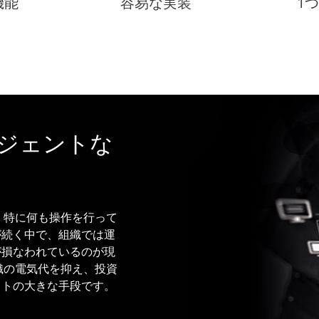
機能
容易な実装
1
ジェントな
。特に何も操作を行って
が続く中で、組織では運
が損なわれているのが現
織の電気代を抑え、投資
クトの大きな手段です。