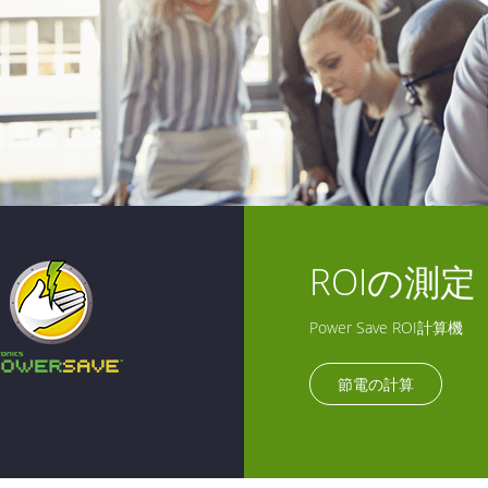
ROIの測定
Power Save ROI計算機
節電の計算