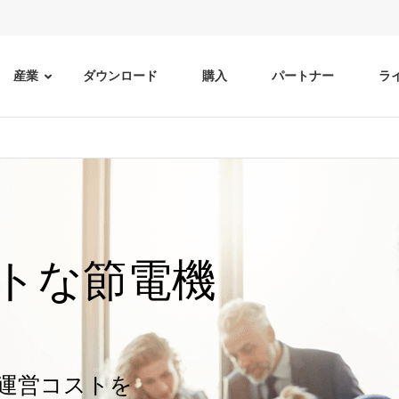
産業
ダウンロード
購入
パートナー
ラ
トな節電機
て運営コストを