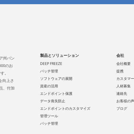
製品とソリューション
会社
ビア州バン
DEEP FREEZE
会社概要
00のお
パッチ管理
提携
です。
ソフトウェアの展開
カスタマ
係を向上さ
資産の活用
人材募集
点、付加
エンドポイント保護
連絡先
データ喪失防止
お客様の
エンドポイントのカスタマイズ
ブログ
管理ツール
パッチ管理