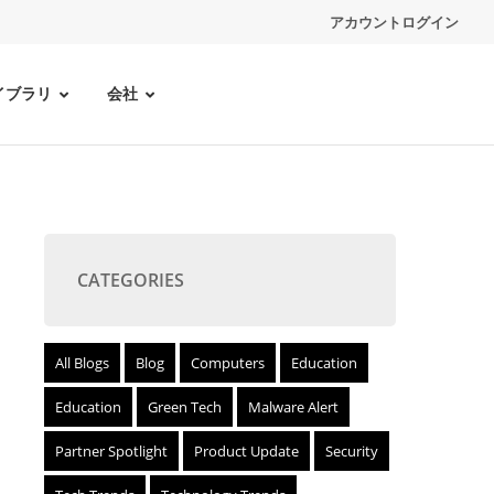
アカウントログイン
イブラリ
会社
CATEGORIES
All Blogs
Blog
Computers
Education
Education
Green Tech
Malware Alert
Partner Spotlight
Product Update
Security