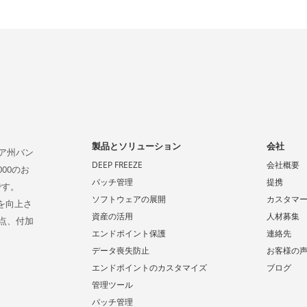
製品とソリューション
会社
ビア州バン
DEEP FREEZE
会社概要
00のお
パッチ管理
提携
です。
ソフトウェアの展開
カスタマ
係を向上さ
資産の活用
人材募集
点、付加
エンドポイント保護
連絡先
データ喪失防止
お客様の
エンドポイントのカスタマイズ
ブログ
管理ツール
パッチ管理