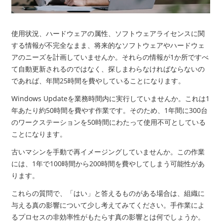
使用状況、ハードウェアの属性、ソフトウェアライセンスに関
する情報が不完全なまま、将来的なソフトウェアやハードウェ
アのニーズを計画していませんか。それらの情報が
1
か所ですべ
て自動更新されるのではなく、探しまわらなければならないの
であれば、年間
25
時間を費やしていることになります。
Windows Update
を業務時間内に実行していませんか。これは
1
年あたり約
50
時間を費やす作業です。そのため、
1
年間に
300
台
のワークステーションを
50
時間にわたって使用不可としている
ことになります。
古いマシンを手動で再イメージングしていませんか。この作業
には、
1
年で
100
時間から
200
時間を費やしてしまう可能性があ
ります。
これらの質問で、「はい」と答えるものがある場合は、組織に
与える真の影響について少し考えてみてください。手作業によ
るプロセスの非効率性がもたらす真の影響とは何でしょうか。