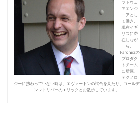
フトウェ
アエンジ
ニアとし
て働き、
現在イギ
リスに滞
在しなが
ら、
Faronicsの
プロダク
トチーム
に所属。
テクノロ
ジーに携わっていない時は、エヴァートンの試合を見たり、ゴールデ
ンレトリバーのエリックとお散歩しています。