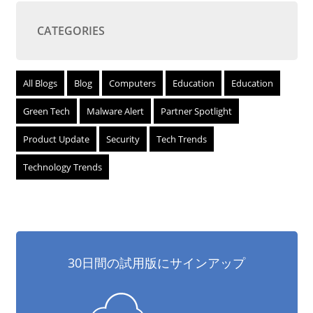
CATEGORIES
All Blogs
Blog
Computers
Education
Education
Green Tech
Malware Alert
Partner Spotlight
Product Update
Security
Tech Trends
Technology Trends
30日間の試用版にサインアップ