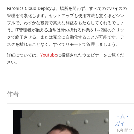
Faronics Cloud Deploy
は、場所を問わず、すべてのデバイスの
管理を簡素化します。セットアップも使用方法も驚くほどシン
プルで、わずかな投資で莫大な利益をもたらしてくれるでしょ
う。
IT
管理者が抱える通常は骨の折れる作業を
1
～
2
回のクリッ
クで終了させる、または完全に自動化することが可能です。デ
スクを離れることなく、すべてリモートで管理しましょう。
詳細については、
Youtube
に投稿されたウェビナーをご覧くだ
さい。
作者
トム・
ガイ
10年間ソ