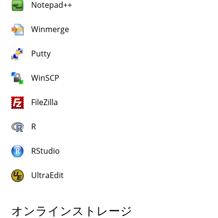
Notepad++
Winmerge
Putty
WinSCP
FileZilla
R
RStudio
UltraEdit
オンラインストレージ