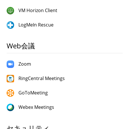
VM Horizon Client
LogMeIn Rescue
Web会議
Zoom
RingCentral Meetings
GoToMeeting
Webex Meetings
セキュリティ