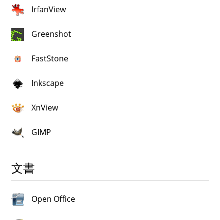
IrfanView
Greenshot
FastStone
Inkscape
XnView
GIMP
文書
Open Office