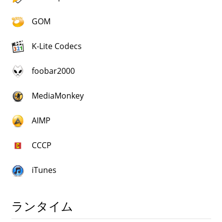
GOM
K-Lite Codecs
foobar2000
MediaMonkey
AIMP
CCCP
iTunes
ランタイム