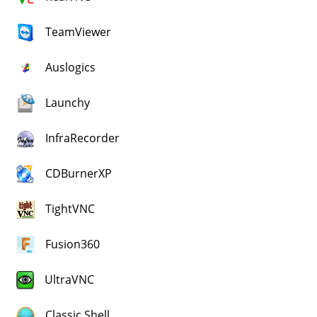
TeamViewer
Auslogics
Launchy
InfraRecorder
CDBurnerXP
TightVNC
Fusion360
UltraVNC
Classic Shell