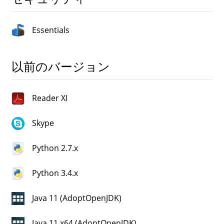
Essentials
以前のバージョン
Reader XI
Skype
Python 2.7.x
Python 3.4.x
Java 11 (AdoptOpenJDK)
Java 11 x64 (AdoptOpenJDK)