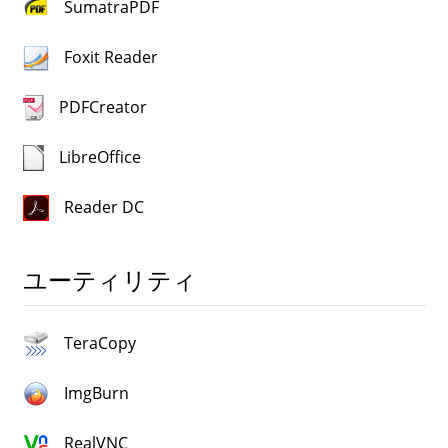
SumatraPDF
Foxit Reader
PDFCreator
LibreOffice
Reader DC
ユーティリティ
TeraCopy
ImgBurn
RealVNC