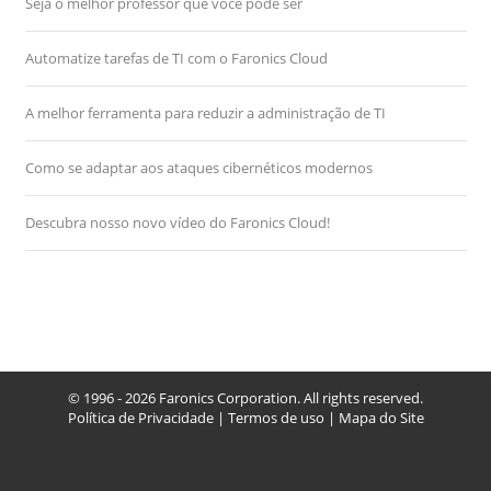
Seja o melhor professor que você pode ser
Automatize tarefas de TI com o Faronics Cloud
A melhor ferramenta para reduzir a administração de TI
Como se adaptar aos ataques cibernéticos modernos
Descubra nosso novo vídeo do Faronics Cloud!
© 1996 - 2026 Faronics Corporation. All rights reserved.
Política de Privacidade
|
Termos de uso
|
Mapa do Site