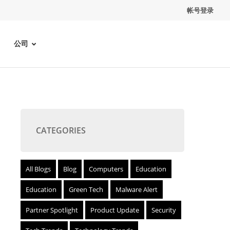
帐号登录
公司
CATEGORIES
All Blogs
Blog
Computers
Education
Education
Green Tech
Malware Alert
Partner Spotlight
Product Update
Security