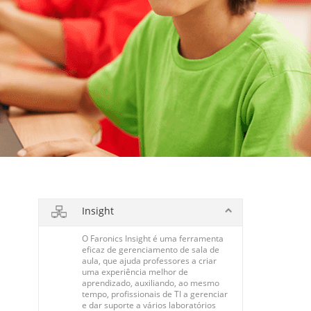
Insight
O Faronics Insight é uma ferramenta
eficaz de gerenciamento de sala de
aula, que ajuda professores a criar
uma experiência melhor de
aprendizado, auxiliando, ao mesmo
tempo, profissionais de TI a gerenciar
e dar suporte a vários laboratórios