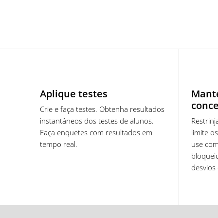
Aplique testes
Mant
conc
Crie e faça testes. Obtenha resultados
instantâneos dos testes de alunos.
Restrinj
Faça enquetes com resultados em
limite o
tempo real.
use co
bloqueio
desvios 