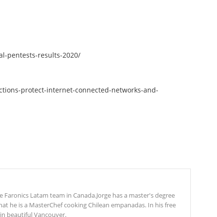
l-pentests-results-2020/
actions-protect-internet-connected-networks-and-
 the Faronics Latam team in Canada.Jorge has a master's degree
that he is a MasterChef cooking Chilean empanadas. In his free
in beautiful Vancouver.