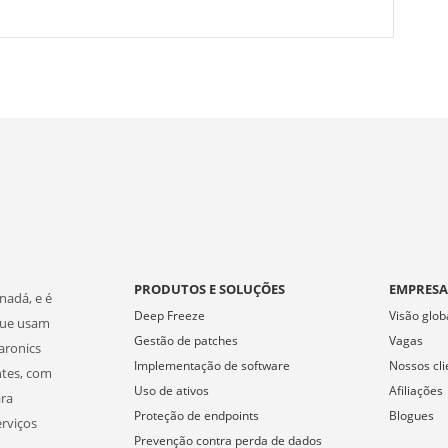
PRODUTOS E SOLUÇÕES
EMPRES
nadá, e é
Deep Freeze
Visão glob
que usam
Gestão de patches
Vagas
aronics
Implementação de software
Nossos cli
ntes, com
Uso de ativos
Afiliações
ara
Proteção de endpoints
Blogues
erviços
Prevenção contra perda de dados