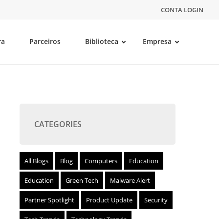
CONTA LOGIN
ra
Parceiros
Biblioteca
Empresa
CATEGORIES
All Blogs
Blog
Computers
Education
Education
Green Tech
Malware Alert
Partner Spotlight
Product Update
Security