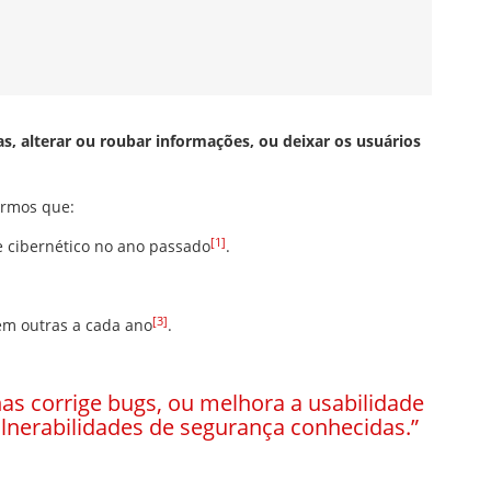
s, alterar ou roubar informações, ou deixar os usuários
armos que:
[1]
 cibernético no ano passado
.
[3]
em outras a cada ano
.
as corrige bugs, ou melhora a usabilidade
erabilidades de segurança conhecidas.”