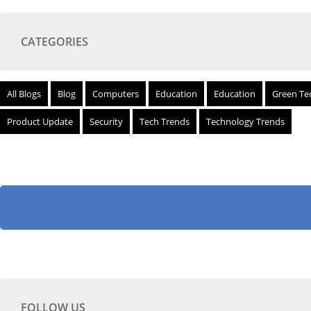
CATEGORIES
All Blogs
Blog
Computers
Education
Education
Green Te
Product Update
Security
Tech Trends
Technology Trends
FOLLOW US