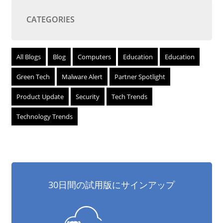
CATEGORIES
All Blogs
Blog
Computers
Education
Education
Green Tech
Malware Alert
Partner Spotlight
Product Update
Security
Tech Trends
Technology Trends
30日間の試用版にサインアップ