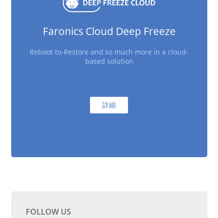
Faronics Cloud Deep Freeze
Reboot-to-Restore and so much more in a cloud-
based solution
詳細
FOLLOW US