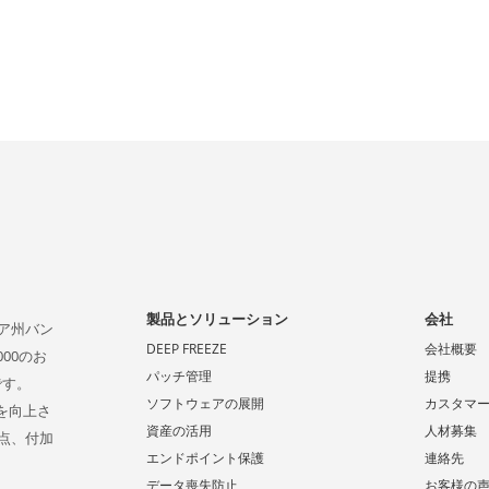
製品とソリューション
会社
ビア州バン
DEEP FREEZE
会社概要
00のお
パッチ管理
提携
です。
ソフトウェアの展開
カスタマ
係を向上さ
資産の活用
人材募集
点、付加
エンドポイント保護
連絡先
データ喪失防止
お客様の