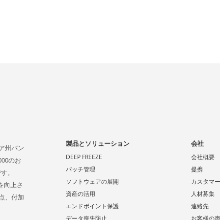
製品とソリューション
会社
ビア州バン
DEEP FREEZE
会社概要
00のお
パッチ管理
提携
です。
ソフトウェアの展開
カスタマ
係を向上さ
資産の活用
人材募集
点、付加
エンドポイント保護
連絡先
データ喪失防止
お客様の