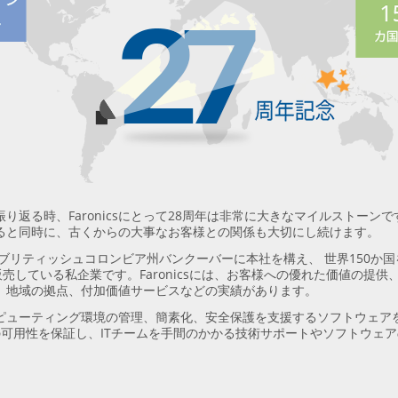
返る時、Faronicsにとって28周年は非常に大きなマイルストーンです。
ると同時に、古くからの大事なお客様との関係も大切にし続けます。
sは、ブリティッシュコロンビア州バンクーバーに本社を構え、 世界150か国
販売している私企業です。Faronicsには、お客様への優れた価値の提
、地域の拠点、付加価値サービスなどの実績があります。
ーコンピューティング環境の管理、簡素化、安全保護を支援するソフトウェ
の可用性を保証し、ITチームを手間のかかる技術サポートやソフトウェ