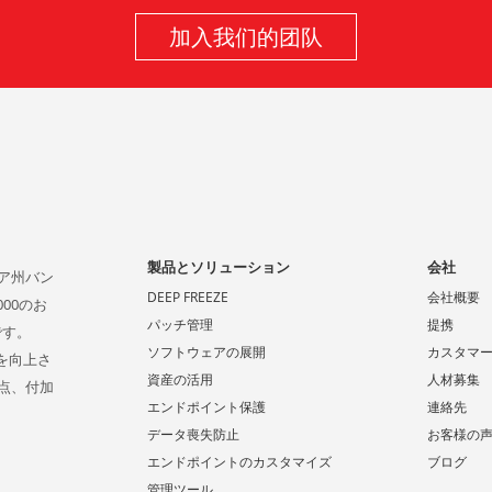
加入我们的团队
製品とソリューション
会社
ビア州バン
DEEP FREEZE
会社概要
00のお
パッチ管理
提携
です。
ソフトウェアの展開
カスタマ
係を向上さ
資産の活用
人材募集
点、付加
エンドポイント保護
連絡先
データ喪失防止
お客様の
エンドポイントのカスタマイズ
ブログ
管理ツール