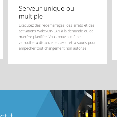
Serveur unique ou
multiple
Exécutez des redémarrages, des arrêts et des
activations Wake-On-LAN à la demande ou de
manière planifiée. Vous pouvez même
verrouiller à distance le clavier et la souris pour
empêcher tout changement non autorisé.
ctif