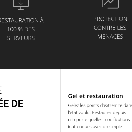
PROTECTION
RESTAURATION À
CONTRE LES
100 % DES
MENACES
SERVEURS
E
Gel et restauration
ÉE DE
Gelez les points d'extrémité dan
l'état voulu. Restaurez depuis
n'importe quelles modifications
inattendues avec un simple