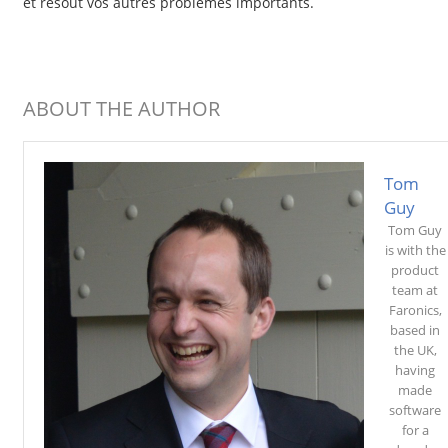
et résout vos autres problèmes importants.
ABOUT THE AUTHOR
Tom
Guy
Tom Guy
is with the
product
team at
Faronics,
based in
the UK,
having
made
software
for a