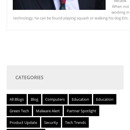
decade.
When not
working in
technology, he can be found playing squash or walking his dog Eric.
CATEGORIES
All Blogs
Blog
Computers
Education
Education
Green Tech
Malware Alert
Partner Spotlight
Product Update
Security
Tech Trends