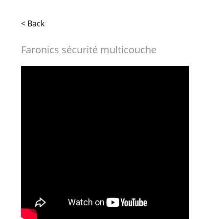
< Back
Faronics sécurité multicouche