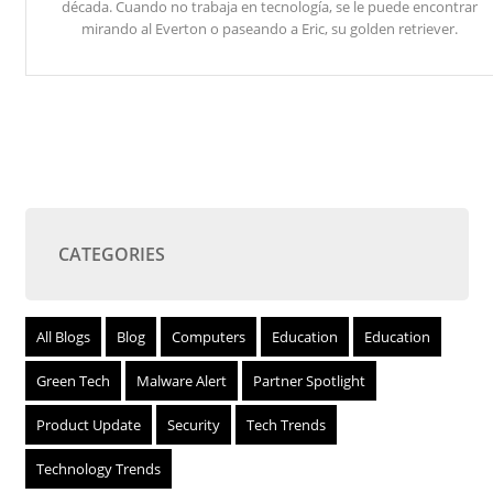
década. Cuando no trabaja en tecnología, se le puede encontrar
mirando al Everton o paseando a Eric, su golden retriever.
CATEGORIES
All Blogs
Blog
Computers
Education
Education
Green Tech
Malware Alert
Partner Spotlight
Product Update
Security
Tech Trends
Technology Trends