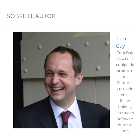
SOBRE EL AUTOR
Tom
Guy
Tom Guy
está en el
equipo de
producto
de
Faronics,
con sede
en el
Reino
Unido, y
ha creado
software
durante
una