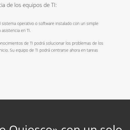
a de los equipos de TI:
 sistema operativo o software instalado con un simple
 asistencia en TI.
nocimientos de TI podrá solucionar los problemas de los
nicio. Su equipo de TI podrá centrarse ahora en tareas
do Quiosco» con un solo