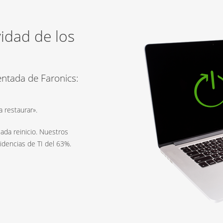
vidad de los
entada de Faronics:
a restaurar».
cada reinicio. Nuestros
idencias de TI del 63%.