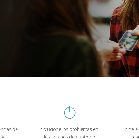
encias de
Solucione los problemas en
Inicie 
3%
los equipos de punto de
con