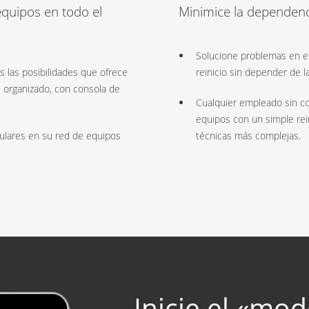
quipos en todo el
Minimice la dependenci
Solucione problemas en el
s las posibilidades que ofrece
reinicio sin depender de la
e organizado, con consola de
Cualquier empleado sin co
equipos con un simple rei
pulares en su red de equipos
técnicas más complejas.
Inicie el «mo