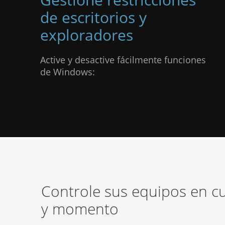
de escritorios y
exploradores
Active y desactive fácilmente funciones
de Windows:
Controle sus equipos en cu
y momento