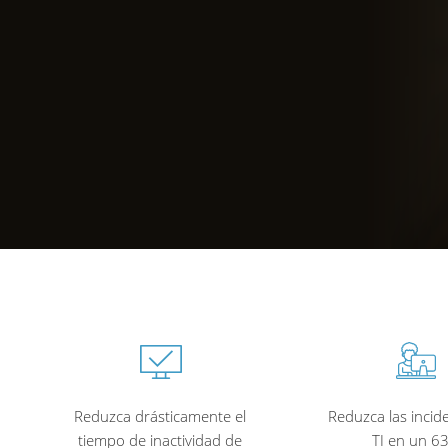
Reduzca drásticamente el
Reduzca las incid
tiempo de inactividad de
TI en un 6