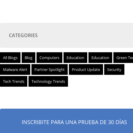
CATEGORIES
All Blogs
Blog
Computers
Education
Education
Green Te
Malware Alert
Partner Spotlight
Product Update
Security
Tech Trends
Technology Trends
INSCRIBITE PARA UNA PRUEBA DE 30 DÍAS