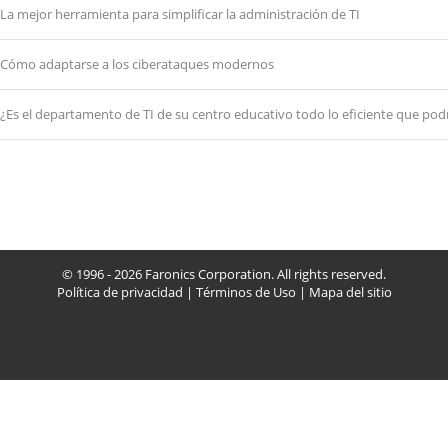
La mejor herramienta para simplificar la administración de TI
Cómo adaptarse a los ciberataques modernos
¿Es el departamento de TI de su centro educativo todo lo eficiente que podr
© 1996 - 2026 Faronics Corporation. All rights reserved.
Política de privacidad
|
Términos de Uso
|
Mapa del sitio