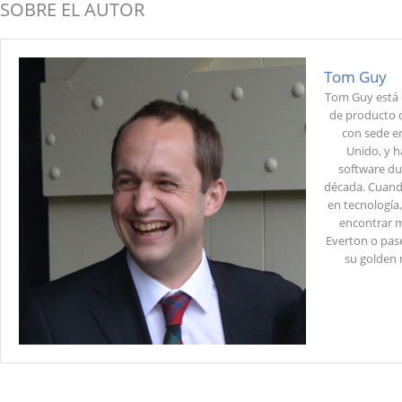
SOBRE EL AUTOR
Tom Guy
Tom Guy está 
de producto d
con sede en
Unido, y h
software du
década. Cuand
en tecnología,
encontrar m
Everton o pase
su golden r