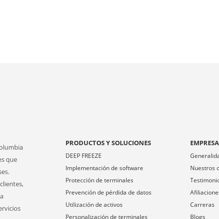
PRODUCTOS Y SOLUCIONES
EMPRES
Columbia
DEEP FREEZE
Generalid
es que
Implementación de software
Nuestros c
ses.
Protección de terminales
Testimoni
clientes,
Prevención de pérdida de datos
Afiliacione
ra
Utilización de activos
Carreras
ervicios
Personalización de terminales
Blogs