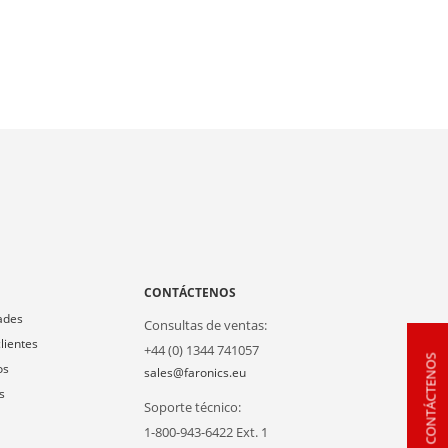
A
CONTÁCTENOS
ades
Consultas de ventas:
lientes
+44 (0) 1344 741057
CONTÁCTENOS
os
sales@faronics.eu
s
Soporte técnico:
1-800-943-6422 Ext. 1