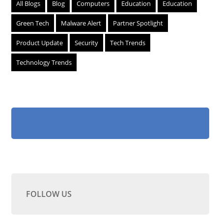
All Blogs
Blog
Computers
Education
Education
Green Tech
Malware Alert
Partner Spotlight
Product Update
Security
Tech Trends
Technology Trends
FOLLOW US