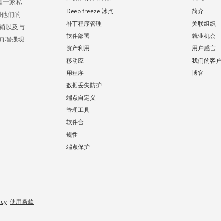
，是一家私
Deep freeze 冰点
简介
使用他们的
补丁程序管理
关联组织
直销以及与
软件部署
就业机会
而增强现
资产利用
用户感言
移动应
我们的客
用程序
博客
数据丢失防护
端点自定义
管理工具
软件合
规性
端点保护
icy
使用条款