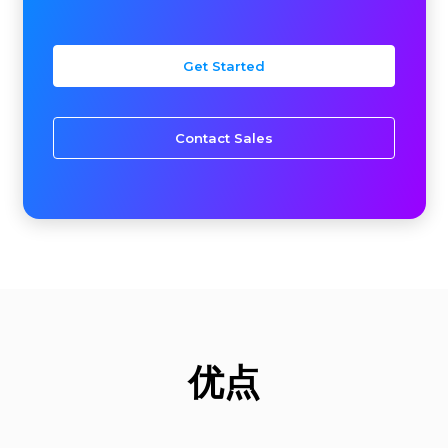
Get Started
Contact Sales
优点