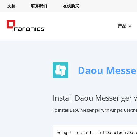
支持
联系我们
在线购买
产品
Daou Messe
Install Daou Messenger 
To install Daou Messenger with winget, use t
winget install --id=DaouTech.Dao