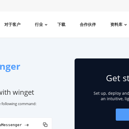
对于客户
行业
下载
合作伙伴
资料库
nger
Get s
with winget
Set up, deploy an
an intuitive, l
he following command:
uMessenger -e