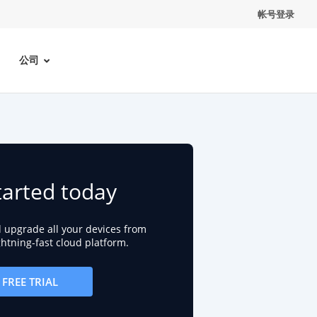
帐号登录
公司
tarted today
d upgrade all your devices from
ightning-fast cloud platform.
FREE TRIAL